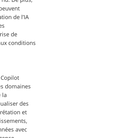
 peuvent
tion de l’IA
es
rise de
aux conditions
 Copilot
des domaines
 la
sualiser des
rétation et
issements,
onnées avec
igence