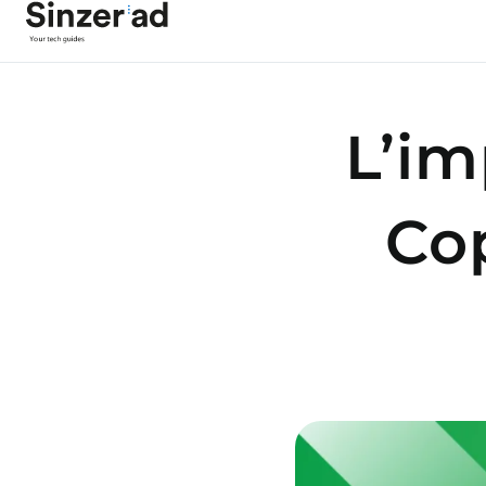
L’im
Cop