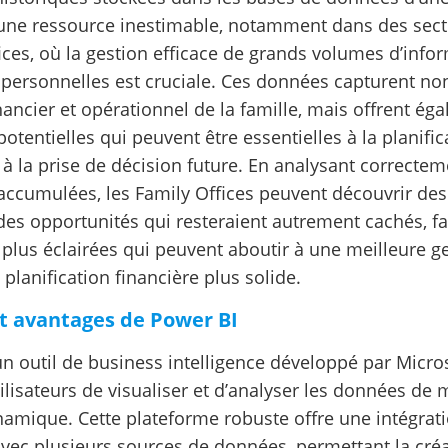
une ressource inestimable, notamment dans des sect
ices, où la gestion efficace de grands volumes d’info
t personnelles est cruciale. Ces données capturent n
inancier et opérationnel de la famille, mais offrent é
otentielles qui peuvent être essentielles à la planific
 à la prise de décision future. En analysant correctem
accumulées, les Family Offices peuvent découvrir de
es opportunités qui resteraient autrement cachés, fac
 plus éclairées qui peuvent aboutir à une meilleure g
e planification financière plus solide.
et avantages de Power BI
un outil de business intelligence développé par Micro
ilisateurs de visualiser et d’analyser les données de 
ynamique. Cette plateforme robuste offre une intégrat
vec plusieurs sources de données, permettant la cré