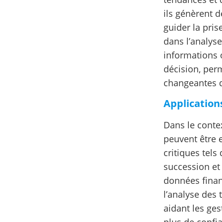
ils génèrent 
guider la pris
dans l’analys
informations 
décision, per
changeantes 
Application
Dans le contex
peuvent être 
critiques tels
succession et
données finan
l’analyse des
aidant les ge
plus de confia