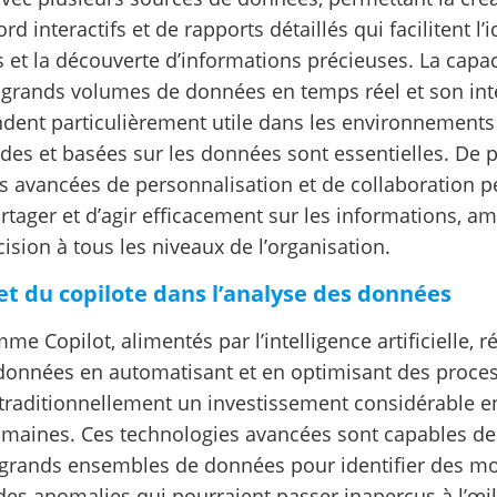
d interactifs et de rapports détaillés qui facilitent l’i
 et la découverte d’informations précieuses. La capa
de grands volumes de données en temps réel et son int
rendent particulièrement utile dans les environnement
des et basées sur les données sont essentielles. De p
és avancées de personnalisation et de collaboration 
tager et d’agir efficacement sur les informations, am
cision à tous les niveaux de l’organisation.
 et du copilote dans l’analyse des données
me Copilot, alimentés par l’intelligence artificielle, 
 données en automatisant et en optimisant des proce
 traditionnellement un investissement considérable e
maines. Ces technologies avancées sont capables de t
 grands ensembles de données pour identifier des mo
des anomalies qui pourraient passer inaperçus à l’œil