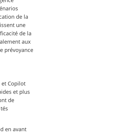
cénarios
cation de la
nissent une
icacité de la
également aux
 de prévoyance
 et Copilot
pides et plus
ont de
ités
nd en avant