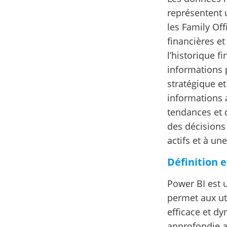
représentent 
les Family Off
financières e
l’historique f
informations p
stratégique et
informations 
tendances et d
des décisions
actifs et à un
Définition 
Power BI est 
permet aux ut
efficace et d
approfondie a