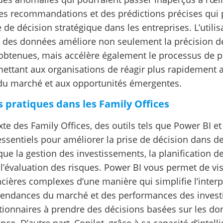
des recommandations et des prédictions précises qui
e de décision stratégique dans les entreprises. L’utilisa
e des données améliore non seulement la précision d
obtenues, mais accélère également le processus de p
mettant aux organisations de réagir plus rapidement 
du marché et aux opportunités émergentes.
s pratiques dans les Family Offices
te des Family Offices, des outils tels que Power BI et
essentiels pour améliorer la prise de décision dans 
 que la gestion des investissements, la planification de
 l’évaluation des risques. Power BI vous permet de vi
cières complexes d’une manière qui simplifie l’interp
 tendances du marché et des performances des invest
stionnaires à prendre des décisions basées sur les d
nce. D’autre part, Copilot, grâce à sa capacité d’intell