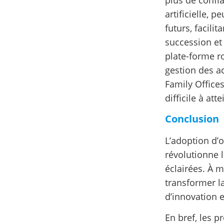
artificielle, 
futurs, facili
succession et
plate-forme ro
gestion des ac
Family Office
difficile à at
Conclusion
L’adoption d’
révolutionne l
éclairées. À 
transformer la
d’innovation e
En bref, les p