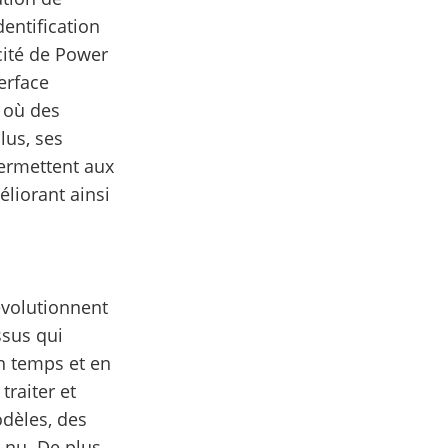
dentification
cité de Power
erface
s où des
lus, ses
permettent aux
éliorant ainsi
révolutionnent
ssus qui
n temps et en
raiter et
dèles, des
 nu. De plus,