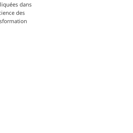
pliquées dans
icience des
nsformation