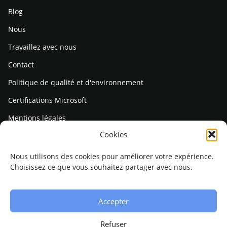
Blog
Nous
Travaillez avec nous
Contact
Politique de qualité et d'environnement
Certifications Microsoft
Mentions légales
Cookies
politique de confidentialité
Politique de cookies
Nous utilisons des cookies pour améliorer votre expérience.
Choisissez ce que vous souhaitez partager avec nous.
Contact
hola@sinzerad.com
Accepter
+376 759 679
Refuser