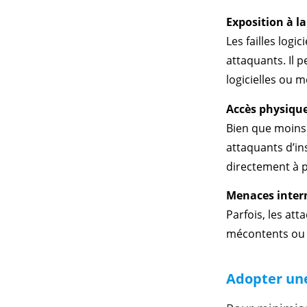
Exposition à la
Les failles logi
attaquants. Il p
logicielles ou 
Accès physiqu
Bien que moins 
attaquants d’in
directement à p
Menaces inter
Parfois, les att
mécontents ou 
Adopter une