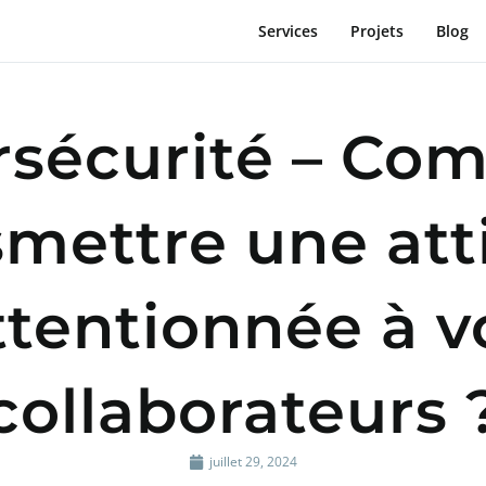
Services
Projets
Blog
rsécurité – Co
smettre une att
ttentionnée à v
collaborateurs 
juillet 29, 2024