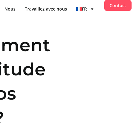
Contact
Nous
Travaillez avec nous
FR
mment
itude
os
?