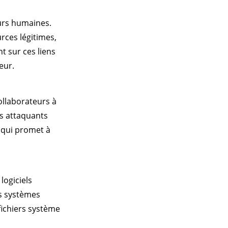
eurs humaines.
rces légitimes,
t sur ces liens
eur.
collaborateurs à
es attaquants
, qui promet à
logiciels
es systèmes
fichiers système