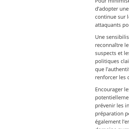
Pour minimiser
d’adopter une 
continue sur 
attaquants pou
Une sensibili
reconnaître le
suspects et l
politiques cla
que l’authenti
renforcer les 
Encourager le
potentielleme
prévenir les 
préparation p
également l’e