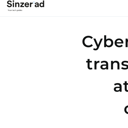
Cybe
tran
a