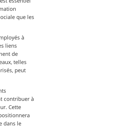
est essentiel
rmation
ociale que les
employés à
es liens
ement de
eaux, telles
risés, peut
nts
t contribuer à
ur. Cette
positionnera
e dans le