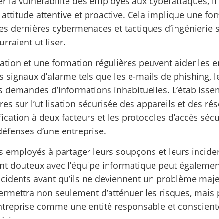
 la vulnérabilité des employés aux cyberattaques, il 
attitude attentive et proactive. Cela implique une fo
les dernières cybermenaces et tactiques d’ingénierie s
rraient utiliser.
sation et une formation régulières peuvent aider les 
s signaux d’alarme tels que les e-mails de phishing, l
es demandes d’informations inhabituelles. L’établiss
ires sur l’utilisation sécurisée des appareils et des rés
fication à deux facteurs et les protocoles d’accès sécu
défenses d’une entreprise.
s employés à partager leurs soupçons et leurs incide
nt douteux avec l’équipe informatique peut égalemen
incidents avant qu’ils ne deviennent un problème maje
ermettra non seulement d’atténuer les risques, mais 
ntreprise comme une entité responsable et conscient