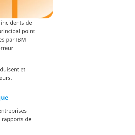
 incidents de
rincipal point
es par IBM
erreur
duisent et
eurs.
que
entreprises
t rapports de