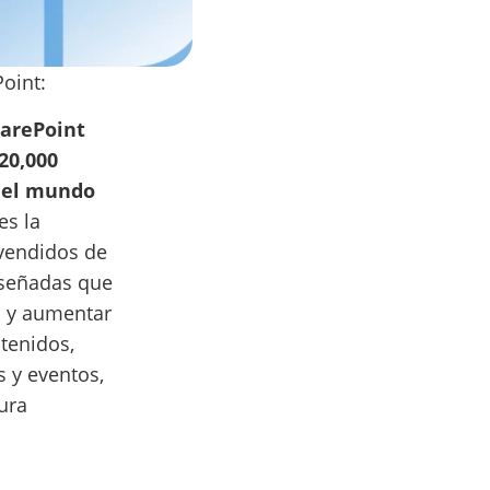
oint:
harePoint
20,000
o el mundo
es la
 vendidos de
iseñadas que
n y aumentar
ntenidos,
s y eventos,
ura