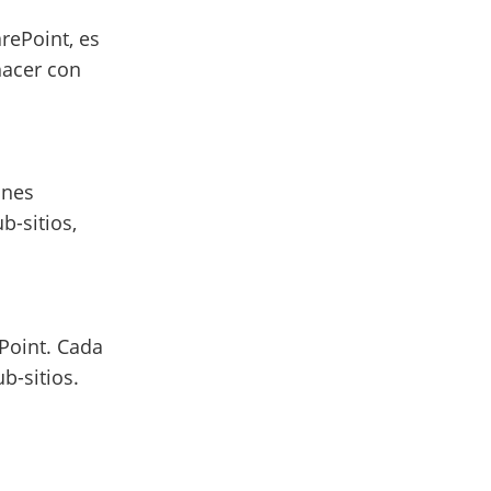
arePoint, es
hacer con
ones
b-sitios,
Point. Cada
ub-sitios.