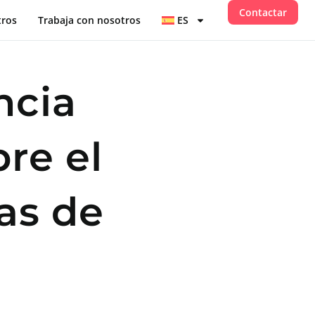
Contactar
tros
Trabaja con nosotros
ES
ncia
re el
las de