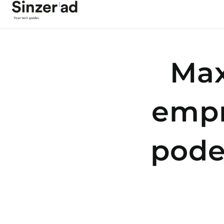
Max
empr
poder