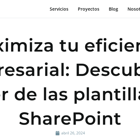
Servicios
Proyectos
Blog
Noso
imiza tu eficie
esarial: Descub
 de las plantil
SharePoint
abril 26, 2024