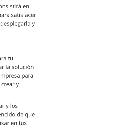
onsistirá en
ara satisfacer
 desplegarla y
ara tu
r la solución
 empresa para
 crear y
r y los
vencido de que
sar en tus